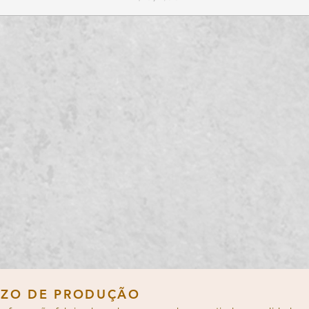
ox
Aço
 melhor. O aço
Sandvik
O aço carbono
52100
, tr
 superior, resistência à
japonesa, oferece retençã
e afiação e dureza ideal.
afiação e dureza ideal par
ndial em aços inoxidáveis,
Cada faca desenvolve uma
urabilidade e desempenho
tempo, conferindo um vis
 artesanal e eleve sua
Importante
: O aço carbo
 a outro nível.
evitar oxidação. É recome
aplicar óleo para protegê
AZO DE PRODUÇÃO