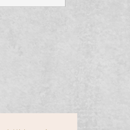
 Carbono
adicionalmente usado na cutelaria
o de fio excelente, facilidade de
a cortes precisos e duradouros.
 pátina única ao longo do
ual autêntico.
no exige cuidados especiais para
ndado secar a faca após o uso e
-la ao armazenar.