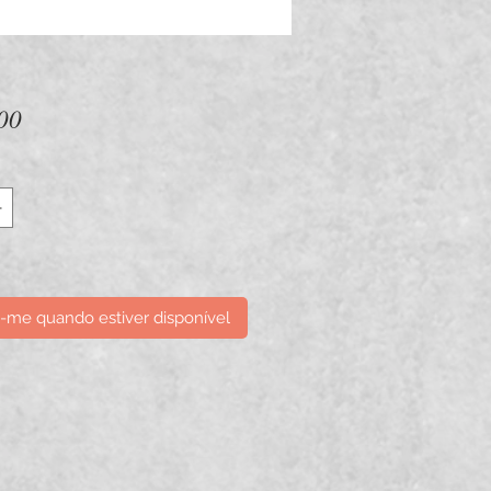
Preço
00
e-me quando estiver disponível