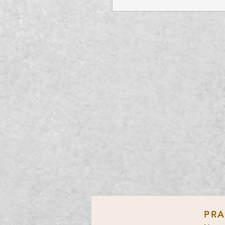
Aço In
Sua faca artesanal merece o
14C28N
oferece retenção de fio
corrosão impecável, facilidade d
Produzido pela Sandvik, líder mu
o 14C28N garante qualidade, d
superior. Invista em sua faca
experiência culinária
PR